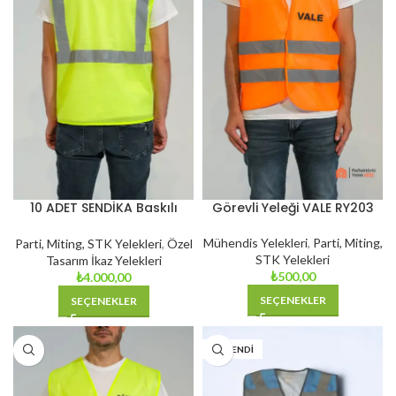
10 ADET SENDİKA Baskılı
Görevli Yeleği VALE RY203
Logolu İkaz Yeleği
Reflektörlü Yelek
Mühendis Yelekleri
,
Parti, Miting,
Parti, Miting, STK Yelekleri
,
Özel
STK Yelekleri
Tasarım İkaz Yelekleri
₺
500,00
₺
4.000,00
SEÇENEKLER
SEÇENEKLER
TÜKENDI