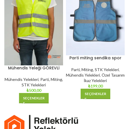
Parti miting sendika spor
etkinlik reflektörlü yelek
Mühendis Yeleği GÖREVLİ
RY1011
Parti, Miting, STK Yelekleri
,
RY201
Mühendis Yelekleri
,
Özel Tasarım
Mühendis Yelekleri
,
Parti, Miting,
İkaz Yelekleri
STK Yelekleri
₺
199,00
₺
500,00
SEÇENEKLER
SEÇENEKLER