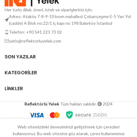
Her türlü dilek, öneri, istek ve siparişleriniz için;
Adres: Ataköy 7-8-9-10 kısım mahallesi Çobançeşme E-5 Yan Yol
(cadde) A Blok no:22/1 iç kapı no 198 Bakırköy İstanbul
Telefon: +90 541 223 73 02
satis@reflektorluyelek.com
SON YAZILAR
KATEGORILER
LINKLER
Reflektörlü Yelek
Tüm hakları saklıdır.
2024
Sipariş İçin Arayın
Whatsapp İletişim
Web sitemizdeki deneyiminizi geliştirmek için çerezleri
kullanıyoruz. Bu web sitesine göz atarak, çerez kullanımımızı